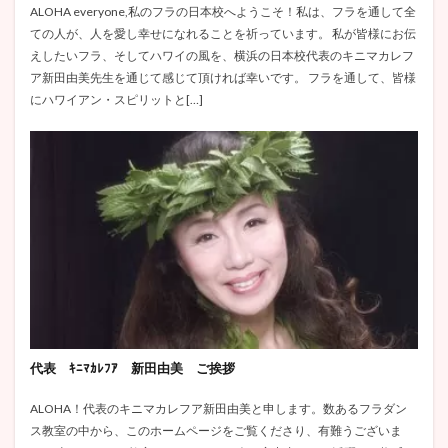
ALOHA everyone,私のフラの日本校へようこそ！私は、フラを通して全
ての人が、人を愛し幸せになれることを祈っています。 私が皆様にお伝
えしたいフラ、そしてハワイの風を、横浜の日本校代表のキニマカレフ
ア新田由美先生を通じて感じて頂ければ幸いです。 フラを通して、皆様
にハワイアン・スピリットと[…]
代表 ｷﾆﾏｶﾚﾌｱ 新田由美 ご挨拶
ALOHA！代表のキニマカレフア新田由美と申します。数あるフラダン
ス教室の中から、このホームページをご覧くださり、有難うございま