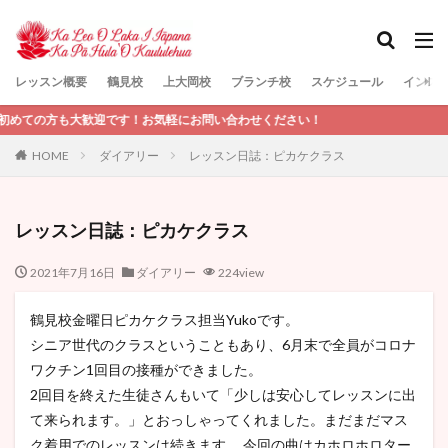
レッスン概要
鶴見校
上大岡校
ブランチ校
スケジュール
インス
検索
歓迎です！お気軽にお問い合わせください！
HOME
ダイアリー
レッスン日誌：ピカケクラス
レッスン日誌：ピカケクラス
2021年7月16日
ダイアリー
224view
鶴見校金曜日ピカケクラス担当Yukoです。
シニア世代のクラスということもあり、6月末で全員がコロナ
ワクチン1回目の接種ができました。
2回目を終えた生徒さんもいて「少しは安心してレッスンに出
て来られます。」とおっしゃってくれました。まだまだマス
ク着用でのレッスンは続きます。 今回の曲はカホロホロター