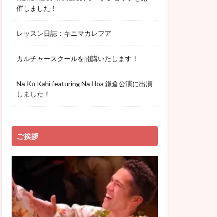
催しました！
レッスン日誌：キニマカレフア
カルチャースクールを開講いたします！
Nā Kū Kahi featuring Nā Hoa 鎌倉公演に出演
しました！
ご挨拶