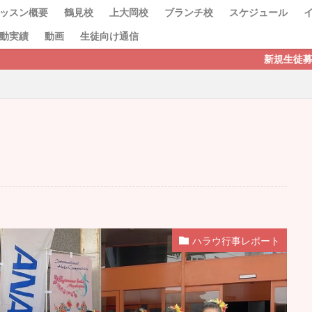
ッスン概要
鶴見校
上大岡校
ブランチ校
スケジュール
動実績
動画
生徒向け通信
新規生徒募集中です！フラが初めて
検索
ハラウ行事レポート