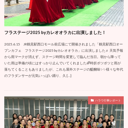
フラステージ2025 byカレオオラカに出演しました！
2025.6.15 JR鶴見駅西口モール前広場にて開催されました「鶴見駅西口オー
プンカフェ フラステージ2025 byカレオオラカ」に出演しました♬ 天気予報
から雨マークが消えず、ステージ時間を変更して臨んだ当日。朝から降って
いた雨は準備の頃にはすっかり止んでいてくれました🌈時折ポツポツと雨が
落ちてくることもありましたが、これも屋外ステージの醍醐味✨✨様々な年代
のフラダンサーが元気いっぱい踊り、久 […]
ハラウ行事レポート