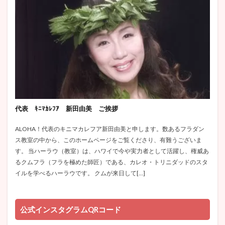
代表 ｷﾆﾏｶﾚﾌｱ 新田由美 ご挨拶
ALOHA！代表のキニマカレフア新田由美と申します。数あるフラダン
ス教室の中から、このホームページをご覧くださり、有難うございま
す。 当ハーラウ（教室）は、ハワイで今や実力者として活躍し、権威あ
るクムフラ（フラを極めた師匠）である、カレオ・トリニダッドのスタ
イルを学べるハーラウです。 クムが来日して[…]
公式インスタグラムQRコード