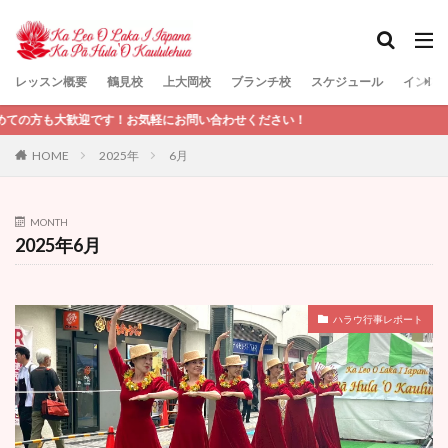
レッスン概要
鶴見校
上大岡校
ブランチ校
スケジュール
インス
検索
歓迎です！お気軽にお問い合わせください！
HOME
2025年
6月
MONTH
2025年6月
ハラウ行事レポート