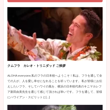
クムフラ カレオ・トリニダッド ご挨拶
ALOHA everyone,私のフラの日本校へようこそ！私は、フラを通して全
ての人が、人を愛し幸せになれることを祈っています。 私が皆様にお伝
えしたいフラ、そしてハワイの風を、横浜の日本校代表のキニマカレフ
ア新田由美先生を通じて感じて頂ければ幸いです。 フラを通して、皆様
にハワイアン・スピリットと[…]