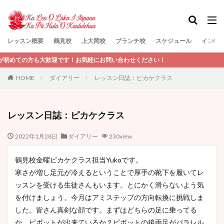
レッスン概要
鶴見校
上大岡校
ブランチ校
スケジュール
インス
検索
大歓迎です！お気軽にお問い合わせください！
HOME
ダイアリー
レッスン日誌：ピカケクラス
レッスン日誌：ピカケクラス
2022年1月28日
ダイアリー
230view
鶴見校金曜ピカケクラス担当Yukoです。
寒さが増し足元が冷えるということで厚手の靴下を履いてレ
ッスンを受ける生徒さんもいます。とにかく滑らないよう気
を付けましょう。今月はアミステップの方向転換に挑戦しま
した。皆さん真剣な顔です。まずはどちらの足に乗ってる
か、ピポットが出来ているか？ピポットの後両足がパラレル