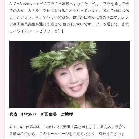
ALOHA everyone,私のフラの日本校へようこそ！私は、フラを通して全
ての人が、人を愛し幸せになれることを祈っています。 私が皆様にお伝
えしたいフラ、そしてハワイの風を、横浜の日本校代表のキニマカレフ
ア新田由美先生を通じて感じて頂ければ幸いです。 フラを通して、皆様
にハワイアン・スピリットと[…]
代表 ｷﾆﾏｶﾚﾌｱ 新田由美 ご挨拶
ALOHA！代表のキニマカレフア新田由美と申します。数あるフラダン
ス教室の中から、このホームページをご覧くださり、有難うございま