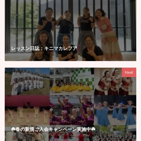
レッスン日誌：キニマカレフア
Next
☘️春の新規ご入会キャンペーン実施中☘️