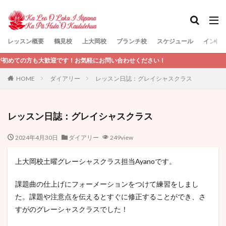
レッスン概要
鶴見校
上大岡校
ブランチ校
スケジュール
インス
検索
大歓迎です！お気軽にお問い合わせください！
HOME
ダイアリー
レッスン日誌：グレイシャスクラス
レッスン日誌：グレイシャスクラス
2024年4月30日
ダイアリー
249view
上大岡校土曜グレーシャスクラス担当Ayanoです。
課題曲の仕上げにフォーメーションをつけて練習をしまし
た。課題や注意点を伝えるとすぐに修正することができ、さ
すがのグレーシャスクラスでした！