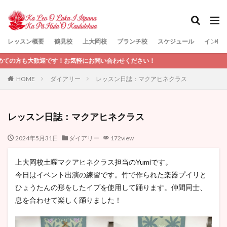
レッスン概要
鶴見校
上大岡校
ブランチ校
スケジュール
インス
検索
歓迎です！お気軽にお問い合わせください！
HOME
ダイアリー
レッスン日誌：マクアヒネクラス
レッスン日誌：マクアヒネクラス
2024年5月31日
ダイアリー
172view
上大岡校土曜マクアヒネクラス担当のYumiです。
今日はイベント出演の練習です。竹で作られた楽器プイリと
ひょうたんの形をしたイプを使用して踊ります。仲間同士、
息を合わせて楽しく踊りました！