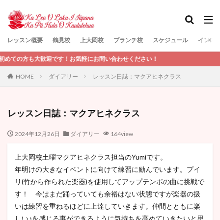
レッスン概要
鶴見校
上大岡校
ブランチ校
スケジュール
インス
検索
も大歓迎です！お気軽にお問い合わせください！
HOME
ダイアリー
レッスン日誌：マクアヒネクラス
レッスン日誌：マクアヒネクラス
2024年12月26日
ダイアリー
164view
上大岡校土曜マクアヒネクラス担当のYumiです。
年明けの大きなイベントに向けて練習に励んでいます。プイ
リ(竹から作られた楽器)を使用してアップテンポの曲に挑戦で
す！ 今はまだ踊っていても余裕はない状態ですが楽器の扱
いは練習を重ねるほどに上達していきます。仲間とともに楽
しい♪を感じる事ができるように気持ちを高めていきたいと思