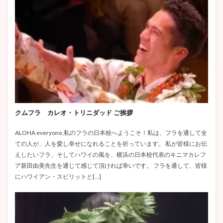
クムフラ カレオ・トリニダッド ご挨拶
ALOHA everyone,私のフラの日本校へようこそ！私は、フラを通して全
ての人が、人を愛し幸せになれることを祈っています。 私が皆様にお伝
えしたいフラ、そしてハワイの風を、横浜の日本校代表のキニマカレフ
ア新田由美先生を通じて感じて頂ければ幸いです。 フラを通して、皆様
にハワイアン・スピリットと[…]