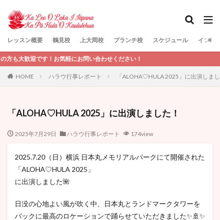
レッスン概要
鶴見校
上大岡校
ブランチ校
スケジュール
インス
検索
す！お気軽にお問い合わせください！
HOME
ハラウ行事レポート
「ALOHA♡HULA 2025」に出演しま
「ALOHA♡HULA 2025」に出演しました！
2025年7月29日
ハラウ行事レポート
174view
2025.7.20（日）横浜 日本丸メモリアルパークにて開催された
「ALOHA♡HULA 2025」
に出演しました🌺
日没の心地よい風が吹く中、日本丸とランドマークタワーを
バックに最高のロケーションで踊らせていただきました✨🚢✨