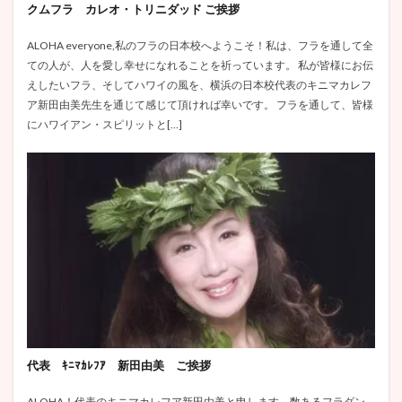
クムフラ カレオ・トリニダッド ご挨拶
ALOHA everyone,私のフラの日本校へようこそ！私は、フラを通して全
ての人が、人を愛し幸せになれることを祈っています。 私が皆様にお伝
えしたいフラ、そしてハワイの風を、横浜の日本校代表のキニマカレフ
ア新田由美先生を通じて感じて頂ければ幸いです。 フラを通して、皆様
にハワイアン・スピリットと[…]
代表 ｷﾆﾏｶﾚﾌｱ 新田由美 ご挨拶
ALOHA！代表のキニマカレフア新田由美と申します。数あるフラダン