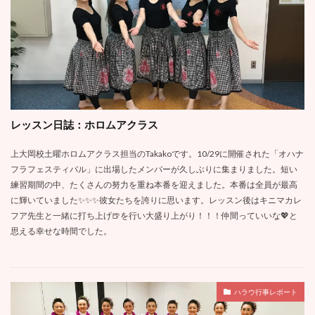
レッスン日誌：ホロムアクラス
上大岡校土曜ホロムアクラス担当のTakakoです。10/29に開催された「オハナ
フラフェスティバル」に出場したメンバーが久しぶりに集まりました。短い
練習期間の中、たくさんの努力を重ね本番を迎えました。本番は全員が最高
に輝いていました✨✨✨彼女たちを誇りに思います。レッスン後はキニマカレ
フア先生と一緒に打ち上げ🍺を行い大盛り上がり！！！仲間っていいな💖と
思える幸せな時間でした。
ハラウ行事レポート