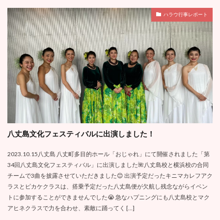
ハラウ行事レポート
八丈島文化フェスティバルに出演しました！
2023.10.15八丈島 八丈町多目的ホール「おじゃれ」にて開催されました「第
34回八丈島文化フェスティバル」に出演しました🌺八丈島校と横浜校の合同
チームで3曲を披露させていただきました😊 出演予定だったキニマカレフアク
ラスとピカケクラスは、搭乗予定だった八丈島便が欠航し残念ながらイベン
トに参加することができませんでした😭 急なハプニングにも八丈島校とマク
アヒネクラスで力を合わせ、素敵に踊ってく […]