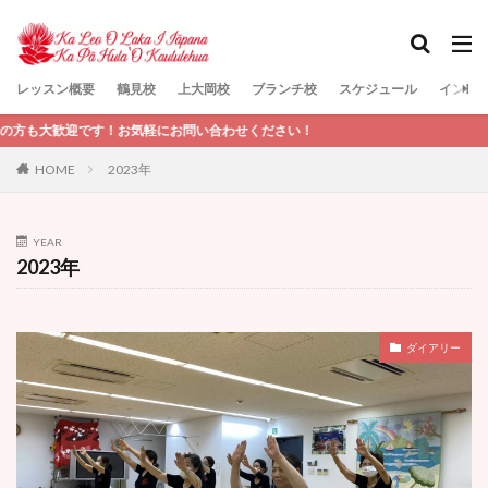
レッスン概要
鶴見校
上大岡校
ブランチ校
スケジュール
インス
検索
お気軽にお問い合わせください！
HOME
2023年
YEAR
2023年
ダイアリー