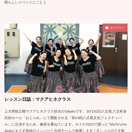
晴らしいイベントにご […]
ダイアリー
レッスン日誌：マクアヒネクラス
上大岡校土曜マクアヒネクラス担当のTakakoです。10/15(日)八丈島 八丈町多
目的ホール「おじゃれ」にて開催される「第34回八丈島文化フェスティバ
ル」に出演するため、練習を重ねています。ホイケ2023で踊った”Sila Pa’a Ke
Aloha”を八丈島校のメンバーと合同チームで披露します！久しぶりの八丈島