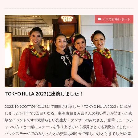
ハラウ行事レポート
TOKYO HULA 2023に出演しました！
2023.10.9COTTON CLUBにて開催されました「TOKYO HULA 2023」に出演
しました✨今年で3回目となる、主催 古賀まみ奈さんの熱い思いが詰まった素
敵なイベントです✨素晴らしい先生方・ダンサーのみなさん、豪華ミュージシ
ャンの方々と一緒にステージを作り上げていく感覚はとても刺激的でした✨✨
バックステージでのみなさんとの交流も和やかで楽しいひとときでした😊 素